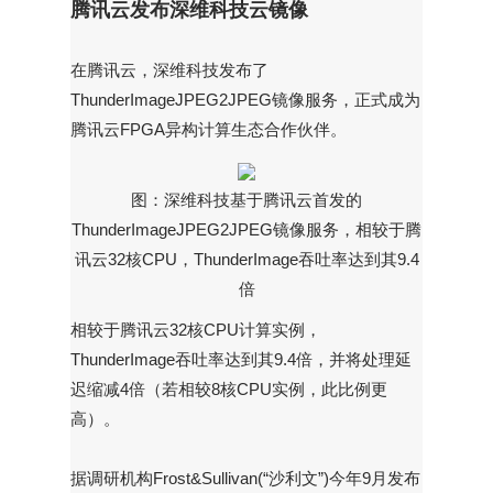
腾讯云发布深维科技云镜像
在腾讯云，深维科技发布了
ThunderImageJPEG2JPEG镜像服务，正式成为
腾讯云FPGA异构计算生态合作伙伴。
图：深维科技基于腾讯云首发的
ThunderImageJPEG2JPEG镜像服务，相较于腾
讯云32核CPU，ThunderImage吞吐率达到其9.4
倍
相较于腾讯云32核CPU计算实例，
ThunderImage吞吐率达到其9.4倍，并将处理延
迟缩减4倍（若相较8核CPU实例，此比例更
高）。
据调研机构Frost&Sullivan(“沙利文”)今年9月发布