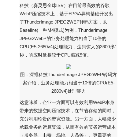
科技（赛灵思全球ISV）在目前最高效的谷歌
WebP压缩技术上，基于FPGA异构基础开发出
了ThunderImage JPEG2WEP转码方案，以
Baseline(一种M4模式)为例，ThunderImage
JPEG2WebP的业务处理能力相当于10倍的
CPU(E5-2680v4)处理能力，达到惊人的3600张/
秒，响应时延相较于CPU缩减9倍。
图：深维科技ThunderImage JPEG2WEP转码方
案介绍，业务处理能力相当于10倍的CPU(E5-
2680v4)处理能力
这意味着，企业一方面可以有效利用WebP本身
带来的数据空间压缩技术，在节省存储的同时，
充分利用珍贵的带宽资源。另一方面，大幅减少
承载业务的运算资源，从而有效的节省运营成本
（服务器、电费、场地、人员等）。更重要的