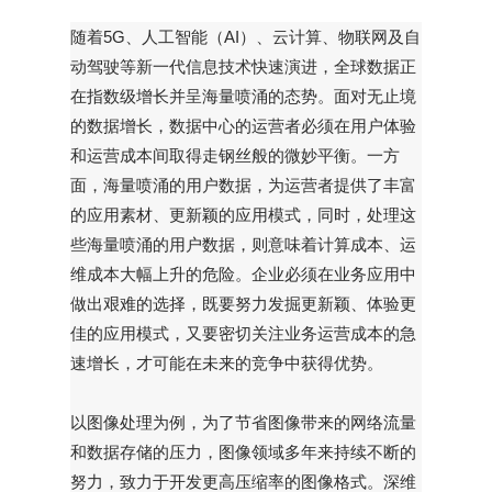
随着5G、人工智能（AI）、云计算、物联网及自
动驾驶等新一代信息技术快速演进，全球数据正
在指数级增长并呈海量喷涌的态势。面对无止境
的数据增长，数据中心的运营者必须在用户体验
和运营成本间取得走钢丝般的微妙平衡。一方
面，海量喷涌的用户数据，为运营者提供了丰富
的应用素材、更新颖的应用模式，同时，处理这
些海量喷涌的用户数据，则意味着计算成本、运
维成本大幅上升的危险。企业必须在业务应用中
做出艰难的选择，既要努力发掘更新颖、体验更
佳的应用模式，又要密切关注业务运营成本的急
速增长，才可能在未来的竞争中获得优势。
以图像处理为例，为了节省图像带来的网络流量
和数据存储的压力，图像领域多年来持续不断的
努力，致力于开发更高压缩率的图像格式。深维