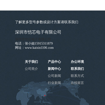
了解更多型号参数或设计方案请联系我们
深圳市恺芯电子有限公司
深圳市恺芯电子有限公司
电话：张小姐15915311879
网址：www.kaixin1106.com
关于我们
产品中心
办公环境
公司简介
新闻中心
联系我们
公司新闻
联系方式
行业新闻
在线留言