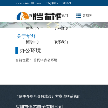
www.kaixin1106.com
张小姐15915311879
首页
关于我们
导航栏
产品中心
办公环境
关于华舒
新闻中心
联系我们
办公环境
当前位置：
首页
>>
办公环境
了解更多型号参数或设计方案请联系我们
深圳市恺芯电子有限公司