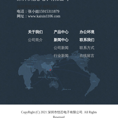
深圳市恺芯电子有限公司
电话：张小姐15915311879
网址：www.kaixin1106.com
关于我们
产品中心
办公环境
公司简介
新闻中心
联系我们
公司新闻
联系方式
行业新闻
在线留言
CopyRight (C) 2021 深圳市恺芯电子有限公司. All Rights
Reserved.