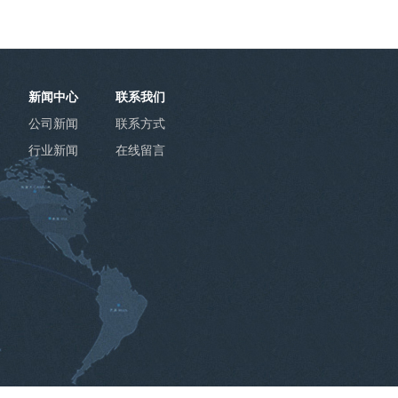
新闻中心
联系我们
公司新闻
联系方式
行业新闻
在线留言