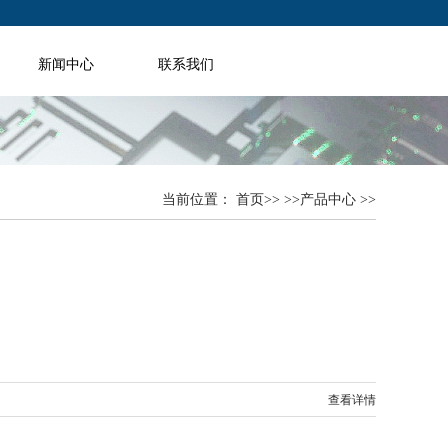
新闻中心
联系我们
当前位置：
首页
>> >>
产品中心
>>
查看详情