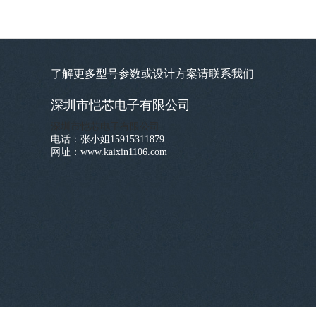
了解更多型号参数或设计方案请联系我们
深圳市恺芯电子有限公司
深圳市恺芯电子有限公司
电话：张小姐15915311879
网址：www.kaixin1106.com