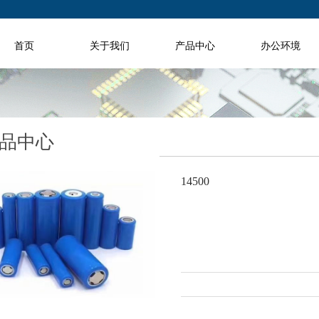
首页
关于我们
产品中心
办公环境
品中心
14500