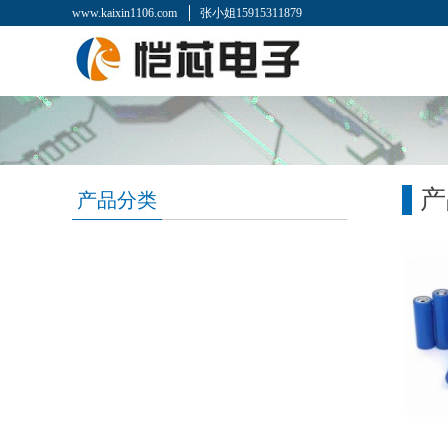
www.kaixin1106.com
张小姐15915311879
产
产品分类