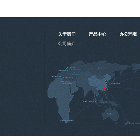
关于我们
产品中心
办公环境
公司简介